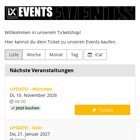
Zum
Sumago
Haupt-
Inhalt
GmbH
springen
Willkommen in unserem Ticketshop!
/
Hier kannst du dein Ticket zu unseren Events kaufen.
Campixx
Liste
Woche
Monat
Tag
iCal
Nächste Veranstaltungen
UPDATE! - München
Di, 10. November 2026
Uhrzeit
08:00
Jetzt buchen
Tickets
UPDATE! - Köln
Do, 21. Januar 2027
Uhrzeit