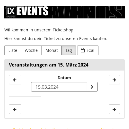
Zum
Sumago
Haupt-
Inhalt
GmbH
springen
Willkommen in unserem Ticketshop!
/
Hier kannst du dein Ticket zu unseren Events kaufen.
Campixx
Liste
Woche
Monat
Tag
iCal
Veranstaltungen am 15. März 2024
Datum
Datum
zur
Anzeige
auswählen