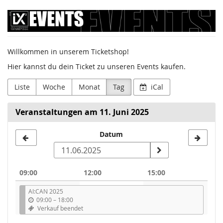
Zum
Sumago
Haupt-
Inhalt
GmbH
springen
Willkommen in unserem Ticketshop!
/
Hier kannst du dein Ticket zu unseren Events kaufen.
Campixx
Liste
Woche
Monat
Tag
iCal
Veranstaltungen am 11. Juni 2025
Datum
Datum
zur
Anzeige
09:00
12:00
15:00
auswählen
AI:CAN 2025
09:00
–
18:00
Verkauf beendet