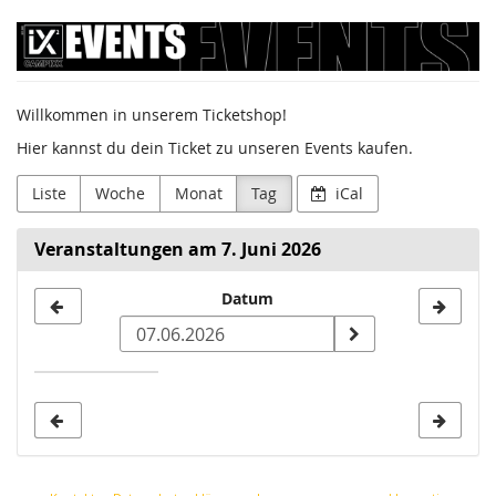
Zum
Sumago
Haupt-
Inhalt
GmbH
springen
Willkommen in unserem Ticketshop!
/
Hier kannst du dein Ticket zu unseren Events kaufen.
Campixx
Liste
Woche
Monat
Tag
iCal
Veranstaltungen am 7. Juni 2026
Datum
Datum
zur
Anzeige
auswählen