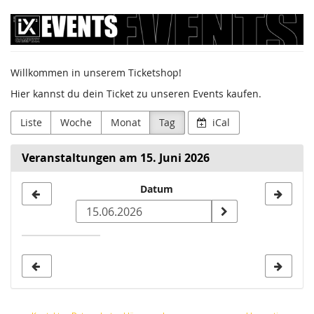
Zum
Sumago
Haupt-
Inhalt
GmbH
springen
Willkommen in unserem Ticketshop!
/
Hier kannst du dein Ticket zu unseren Events kaufen.
Campixx
Liste
Woche
Monat
Tag
iCal
Veranstaltungen am 15. Juni 2026
Datum
Datum
zur
Anzeige
auswählen