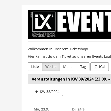
Zum
Sumago
Haupt-
Inhalt
GmbH
springen
/
Campixx
Willkommen in unserem Ticketshop!
Hier kannst du dein Ticket zu unseren Events kau
Liste
Woche
Monat
Tag
iCal
Veranstaltungen in KW 39/2024 (23.09. – 
Woche
KW 38/2024
zur
Anzeige
Mo, 23.9.
Di, 24.9.